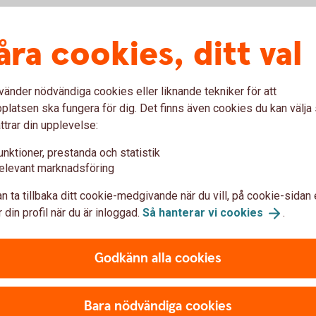
åra cookies, ditt val
vänder nödvändiga cookies eller liknande tekniker för att
latsen ska fungera för dig. Det finns även cookies du kan välj
ttrar din upplevelse:
unktioner, prestanda och statistik
elevant marknadsföring
n ta tillbaka ditt cookie-medgivande när du vill, på cookie-sidan 
F
 din profil när du är inloggad.
Så hanterar vi
cookies
.
Fol
Godkänn alla cookies
r hittar du kontaktuppgifter och blanketter.
Bara nödvändiga cookies