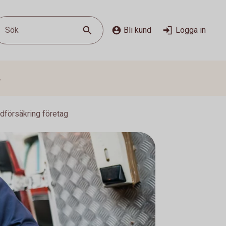
Sök
Bli kund
Logga in
s
dförsäkring företag