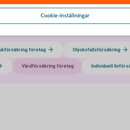
Cookie-inställningar
n
ukförsäkring företag
Olycksfallsförsäkring
Vårdförsäkring företag
Individuell livför