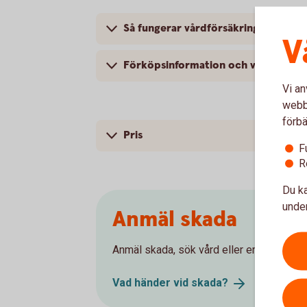
Så fungerar vårdförsäkringen
V
Förköpsinformation och villkor
Vi an
webbp
förbä
Pris
F
R
Du ka
under
Anmäl skada
Anmäl skada, sök vård eller ersättning. Hä
Vad händer vid
skada?