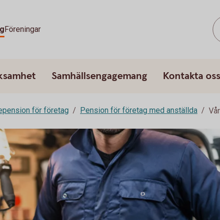
g
Föreningar
rksamhet
Samhällsengagemang
Kontakta os
epension för företag
Pension för företag med anställda
Vår