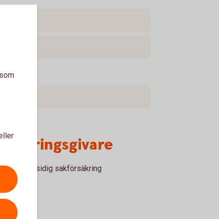
a som
eller
örsäkringsgivare
ksam ömsesidig sakförsäkring