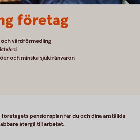
ng företag
ng och vårdförmedling
listvård
dköer och minska sjukfrånvaron
i företagets pensionsplan får du och dina anställda
nabbare återgå till arbetet.