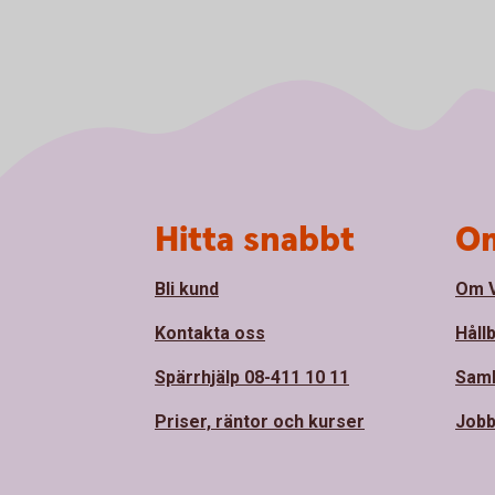
Sidfot
Hitta snabbt
Om
Bli kund
Om 
Kontakta oss
Håll
Spärrhjälp 08-411 10 11
Sam
Priser, räntor och kurser
Jobb